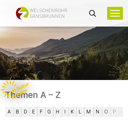
Navigieren in Welschenrohr-G
Schnellnavigation
Hauptn
Suche
Themen A – Z
A
B
D
E
F
G
H
I
K
L
M
N
O
P
R