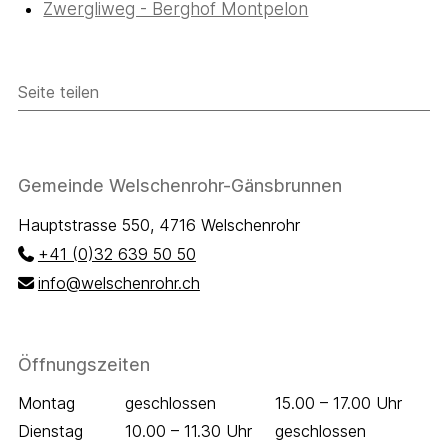
Zwergliweg - Berghof Montpelon
Seite teilen
Seite teilen
Facebook
Twitter
Footer
Gemeinde Welschenrohr-Gänsbrunnen
Hauptstrasse 550, 4716 Welschenrohr
+41 (0)32 639 50 50
info@welschenrohr.ch
Öffnungszeiten
Wochentag
Öffnungszeiten Vormittag
Öffnungszeiten 
Montag
geschlossen
15.00 – 17.00 Uhr
Dienstag
10.00 – 11.30 Uhr
geschlossen