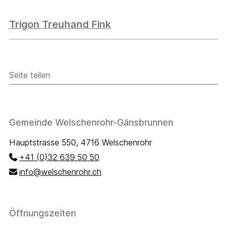
Trigon Treuhand Fink
Seite teilen
Seite teilen
Facebook
Twitter
Footer
Gemeinde Welschenrohr-Gänsbrunnen
Hauptstrasse 550, 4716 Welschenrohr
+41 (0)32 639 50 50
info@welschenrohr.ch
Öffnungszeiten