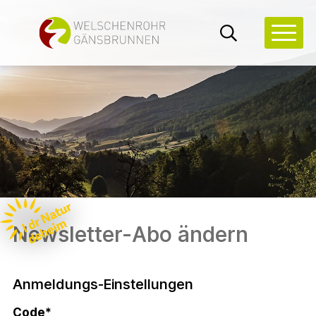
Navigieren in Welschenrohr-G
Schnellnavigation
Hauptn
Suche
Newsletter-Abo ändern
Anmeldungs-Einstellungen
Code
*