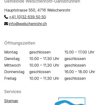
Footer
Gemeinde Welschenrohr-Gänsbrunnen
Hauptstrasse 550, 4716 Welschenrohr
+41 (0)32 639 50 50
info@welschenrohr.ch
Öffnungszeiten
Wochentag
Öffnungszeiten Vormittag
Öffnungszeiten 
Montag
geschlossen
15.00 – 17.00 Uhr
Dienstag
10.00 – 11.30 Uhr
geschlossen
Mittwoch
10.00 – 11.30 Uhr
geschlossen
Donnerstag
geschlossen
16.00 – 18.00 Uhr
Freitag
10.00 – 11.30 Uhr
geschlossen
Services
Sitemap